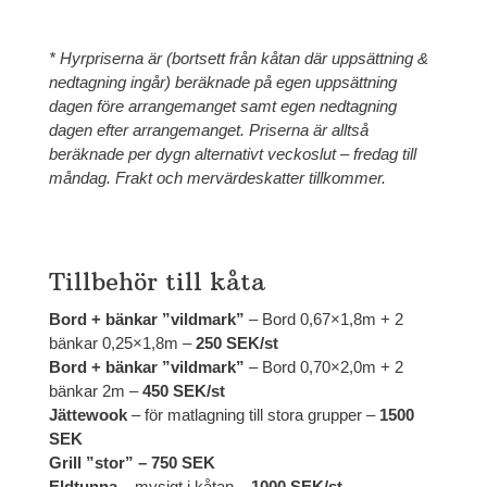
* Hyrpriserna är (bortsett från kåtan där uppsättning &
nedtagning ingår) beräknade på egen uppsättning
dagen före arrangemanget samt egen nedtagning
dagen efter arrangemanget. Priserna är alltså
beräknade per dygn alternativt veckoslut – fredag till
måndag. Frakt och mervärdeskatter tillkommer.
Tillbehör till kåta
Bord + bänkar ”vildmark”
– Bord 0,67×1,8m + 2
bänkar 0,25×1,8m –
250 SEK/st
Bord + bänkar ”vildmark”
– Bord 0,70×2,0m + 2
bänkar 2m –
450 SEK/st
Jättewook
– för matlagning till stora grupper –
1500
SEK
Grill ”stor” – 750 SEK
Eldtunna
– mysigt i kåtan –
1000 SEK/st