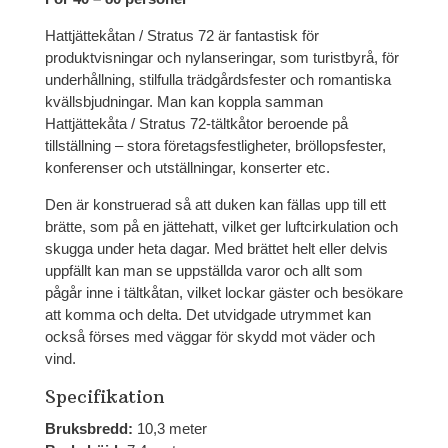
Hattjättekåtan / Stratus 72 är fantastisk för
produktvisningar och nylanseringar, som turistbyrå, för
underhållning, stilfulla trädgårdsfester och romantiska
kvällsbjudningar. Man kan koppla samman
Hattjättekåta / Stratus 72-tältkåtor beroende på
tillställning – stora företagsfestligheter, bröllopsfester,
konferenser och utställningar, konserter etc.
Den är konstruerad så att duken kan fällas upp till ett
brätte, som på en jättehatt, vilket ger luftcirkulation och
skugga under heta dagar. Med brättet helt eller delvis
uppfällt kan man se uppställda varor och allt som
pågår inne i tältkåtan, vilket lockar gäster och besökare
att komma och delta. Det utvidgade utrymmet kan
också förses med väggar för skydd mot väder och
vind.
Specifikation
Bruksbredd:
10,3 meter