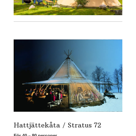
Hattjättekåta / Stratus 72
För 40 – 80 personer