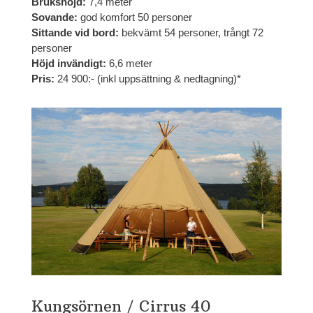
Brukshöjd:
7,4 meter
Sovande:
god komfort 50 personer
Sittande vid bord:
bekvämt 54 personer, trångt 72
personer
Höjd invändigt:
6,6 meter
Pris:
24 900:- (inkl uppsättning & nedtagning)*
Kungsörnen / Cirrus 40