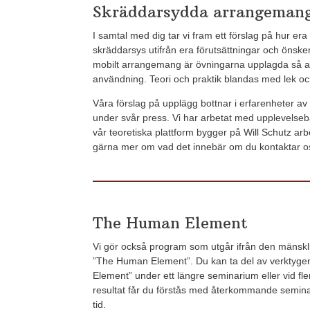
Skräddarsydda arrangeman
I samtal med dig tar vi fram ett förslag på hur er
skräddarsys utifrån era förutsättningar och önskemå
mobilt arrangemang är övningarna upplagda så at
användning. Teori och praktik blandas med lek och al
Våra förslag på upplägg bottnar i erfarenheter av 
under svår press. Vi har arbetat med upplevelseb
vår teoretiska plattform bygger på Will Schutz arb
gärna mer om vad det innebär om du kontaktar o
The Human Element
Vi gör också program som utgår ifrån den mänskli
”The Human Element”. Du kan ta del av verktyge
Element” under ett längre seminarium eller vid fl
resultat får du förstås med återkommande semin
tid.