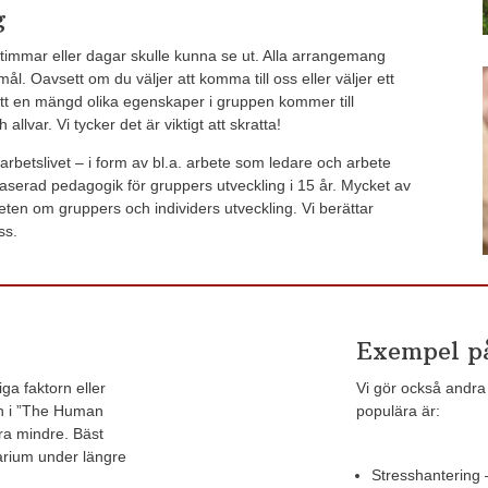
g
a timmar eller dagar skulle kunna se ut. Alla arrangemang
l. Oavsett om du väljer att komma till oss eller väljer ett
t en mängd olika egenskaper i gruppen kommer till
lvar. Vi tycker det är viktigt att skratta!
arbetslivet – i form av bl.a. arbete som ledare och arbete
aserad pedagogik för gruppers utveckling i 15 år. Mycket av
eten om gruppers och individers utveckling. Vi berättar
ss.
Exempel p
ga faktorn eller
Vi gör också andra 
n i ”The Human
populära är:
era mindre. Bäst
arium under längre
Stresshantering