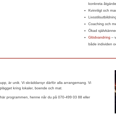
konkreta åtgärde
Kvinnligt och man
Livsstilsutbildnin
Coaching och me
Ökad självkänned
Glödvandring
– v
både individen 
rupp, är unik. Vi skräddarsyr därför alla arrangemang. Vi
lägget kring lokaler, boende och mat.
de här programmen, henne når du på 070-499 03 88 eller