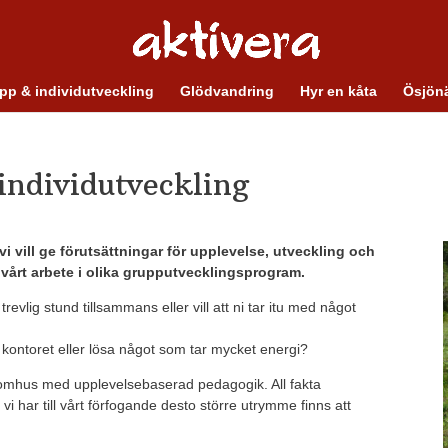
pp & individutveckling
Glödvandring
Hyr en kåta
Ösjönä
individutveckling
i vill ge förutsättningar för upplevelse, utveckling och
ör vårt arbete i olika grupputvecklingsprogram.
evlig stund tillsammans eller vill att ni tar itu med något
r kontoret eller lösa något som tar mycket energi?
 utomhus med upplevelsebaserad pedagogik. All fakta
 vi har till vårt förfogande desto större utrymme finns att